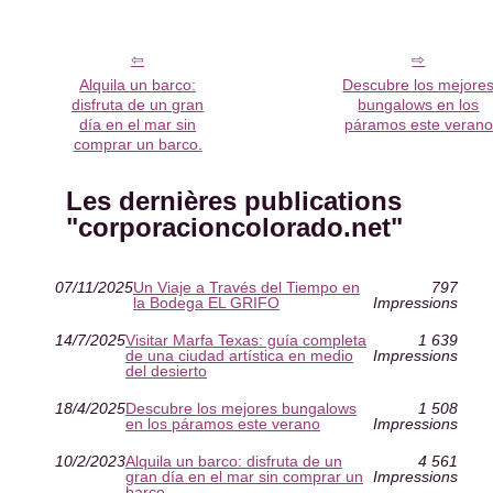
Alquila un barco:
Descubre los mejore
disfruta de un gran
bungalows en los
día en el mar sin
páramos este verano
comprar un barco.
Les dernières publications
"corporacioncolorado.net"
07/11/2025
Un Viaje a Través del Tiempo en
797
la Bodega EL GRIFO
Impressions
14/7/2025
Visitar Marfa Texas: guía completa
1 639
de una ciudad artística en medio
Impressions
del desierto
18/4/2025
Descubre los mejores bungalows
1 508
en los páramos este verano
Impressions
10/2/2023
Alquila un barco: disfruta de un
4 561
gran día en el mar sin comprar un
Impressions
barco.