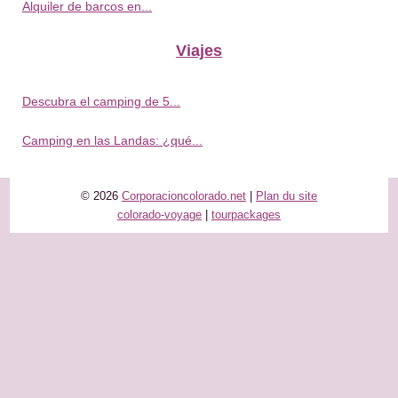
Alquiler de barcos en...
Viajes
Descubra el camping de 5...
Camping en las Landas: ¿qué...
© 2026
Corporacioncolorado.net
|
Plan du site
colorado-voyage
|
tourpackages